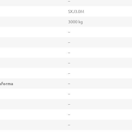
–
SXJ3.0M
3000 kg
–
–
–
–
–
taforma
–
–
–
–
–